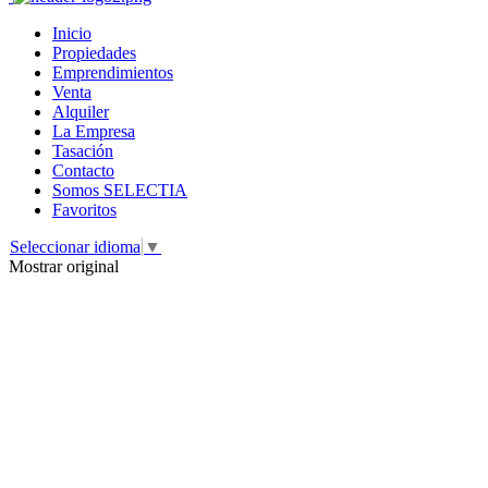
Inicio
Propiedades
Emprendimientos
Venta
Alquiler
La Empresa
Tasación
Contacto
Somos SELECTIA
Favoritos
Seleccionar idioma
▼
Mostrar original