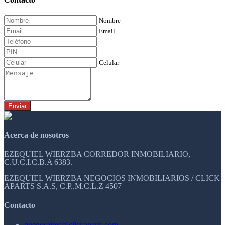
Nombre
Email
Celular
Enviar
Acerca de nosotros
EZEQUIEL WIERZBA CORREDOR INMOBILIARIO,
C.U.C.I.C.B.A 6383.
EZEQUIEL WIERZBA NEGOCIOS INMOBILIARIOS / CLICK
APARTS S.A.S, C.P..M.C.L.Z 4507
Contacto
buenosaires@clickaparts.com