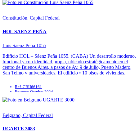
Parrilla
Solarium
SUM
Constitución, Capital Federal
HOL SAENZ PEÑA
Luis Saenz Peña 1055
Edificio HOL – Sáenz Peña 1055, (CABA) Un desarrollo moderno,
funcional y con identidad propia, ubicado estratégicamente en el
centro de Buenos Aires, a pasos de Av. 9 de Julio, Puerto Madero,
San Telmo y universidades. El edificio • 10 pisos de viviendas,
oficinas y amenities. • 2 subsuelos con ...
Ref. CBU66161
Entrega: Octubre 2024
Gimnasio
Parrilla
Quincho
Solarium
Belgrano, Capital Federal
UGARTE 3083