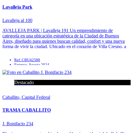
Lavalleja Park
Lavalleja al 100
AVALLEJA PARK | Lavalleja 191 Un emprendimiento de
categoría en una ubicación estratégica de la Ciudad de Buenos
Aires, diseñado para quienes buscan calidad, confort y una nueva
forma de vivir la ciudad. Ubicado en el corazón de Villa Crespo, a
tan solo 200 metros de Parque Centenario, rodeado de ...
Ref. CBU42588
Entrega: Agosto 2024
Calefacción
Parrilla
Apto profesional
Destacado
Preinstalación de aire acondicionado
Caballito, Capital Federal
TRAMA CABALLITO
J. Bonifacio 234