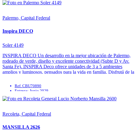
SUM
Apto profesional
Pileta
Palermo, Capital Federal
Inspira DECO
Soler 4149
INSPIRA DECO Un desarrollo en la mejor ubicación de Palermo,
rodeado de verde, diseño y excelente conectividad (Subte D y Av.
Santa Fe). INSPIRA Deco ofrece unidades de 3 a 5 ambientes
amplios y luminosos, pensados para la vida en familia. Disfrutá de la
experiencia Full Amenities con pileta in-out, ...
Ref. CBU70890
Entrega: Junio 2029
Aire Acondicionado individual
Calefacción
Gimnasio
Parrilla
Recoleta, Capital Federal
MANSILLA 2626