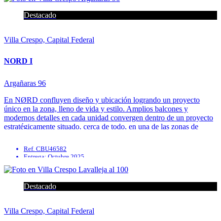
Solarium
Apto mascotas
Destacado
Apto profesional
Villa Crespo, Capital Federal
NORD I
Argañaras 96
En NØRD confluyen diseño y ubicación logrando un proyecto
único en la zona, lleno de vida y estilo. Amplios balcones y
modernos detalles en cada unidad convergen dentro de un proyecto
estratégicamente situado, cerca de todo, en una de las zonas de
mayor crecimiento de la ciudad. PUNTOS CERCANOS
TRANSPORTE ...
Ref. CBU46582
Entrega: Octubre 2025
Parrilla
Solarium
SUM
Destacado
Apto mascotas
Villa Crespo, Capital Federal