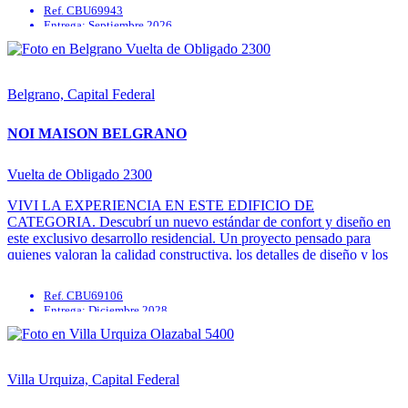
vivir, trabajar y disfrutar de ...
Ref. CBU69943
Entrega: Septiembre 2026
Aire Acondicionado individual
Calefacción
Centro de deportes
Gimnasio
Belgrano, Capital Federal
NOI MAISON BELGRANO
Vuelta de Obligado 2300
VIVI LA EXPERIENCIA EN ESTE EDIFICIO DE
CATEGORIA. Descubrí un nuevo estándar de confort y diseño en
este exclusivo desarrollo residencial. Un proyecto pensado para
quienes valoran la calidad constructiva, los detalles de diseño y los
espacios funcionales que acompañan el estilo de vida moderno.
Desde el primer paso en ...
Ref. CBU69106
Entrega: Diciembre 2028
Calefacción
Gimnasio
Parrilla
SUM
Villa Urquiza, Capital Federal