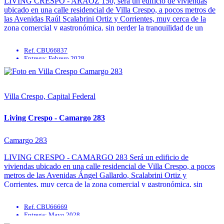
LIVING CRESPO - ARAOZ 150, será un edificio de viviendas
ubicado en una calle residencial de Villa Crespo, a pocos metros de
las Avenidas Raúl Scalabrini Ortiz y Corrientes, muy cerca de la
zona comercial y gastronómica, sin perder la tranquilidad de un
barrio. El edificio constará de 10 plantas ...
Ref. CBU66837
Entrega: Febrero 2028
Calefacción
Parrilla
Solarium
SUM
Villa Crespo, Capital Federal
Living Crespo - Camargo 283
Camargo 283
LIVING CRESPO - CAMARGO 283 Será un edificio de
viviendas ubicado en una calle residencial de Villa Crespo, a pocos
metros de las Avenidas Ángel Gallardo, Scalabrini Ortiz y
Corrientes, muy cerca de la zona comercial y gastronómica, sin
perder la tranquilidad de un barrio. El proyecto pueden tener
modificaciones ...
Ref. CBU66669
Entrega: Mayo 2028
Calefacción