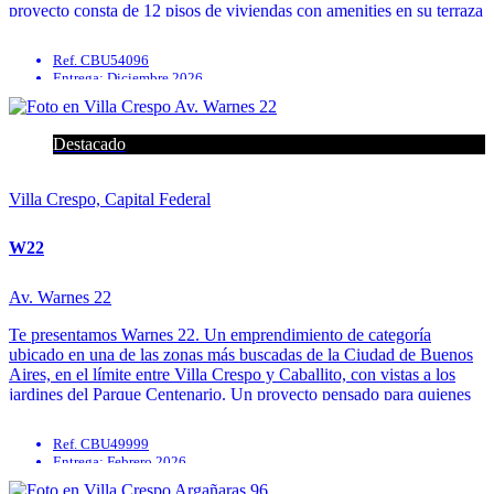
proyecto consta de 12 pisos de viviendas con amenities en su terraza
superior. El mismo contará con ...
Ref. CBU54096
Entrega: Diciembre 2026
Parrilla
Solarium
SUM
Destacado
Pileta
Villa Crespo, Capital Federal
W22
Av. Warnes 22
Te presentamos Warnes 22. Un emprendimiento de categoría
ubicado en una de las zonas más buscadas de la Ciudad de Buenos
Aires, en el límite entre Villa Crespo y Caballito, con vistas a los
jardines del Parque Centenario. Un proyecto pensado para quienes
buscan diseño, funcionalidad y calidad de vida, ...
Ref. CBU49999
Entrega: Febrero 2026
Parrilla