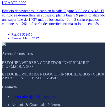
UGARTE 3000
Edificio de viviendas ubicado en la calle Ugarte 3083 de CABA. El
edificio se desarrollará en subsuelo, planta baja y 9 pisos, totalizando
una superficie de 1.737 m2, de los cuales 476 m2 serán espacios
comunes y 1.261 m2 serán de superficie propia (o lo que en más o
menos ...
Ref. CBU61450
Entrega: Marzo 2027
Apto mascotas
Preinstalación de aire acondicionado
En construcción
Acerca de nosotros
Luminoso
EZEQUIEL WIERZBA CORREDOR INMOBILIARIO,
C.U.C.I.C.B.A 6383.
EZEQUIEL WIERZBA NEGOCIOS INMOBILIARIOS / CLICK
APARTS S.A.S, C.P..M.C.L.Z 4507
Contacto
buenosaires@clickaparts.com
Armenia & Guatemala, Palermo.