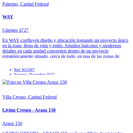
Seguridad
Palermo, Capital Federal
WAY
Güemes 4727
En WAY confluyen diseño y ubicación logrando un proyecto único
en la zona, lleno de vida y estilo. Amplios balcones y modernos
detalles en cada unidad convergen dentro de un proyecto
estratégicamente situado, cerca de todo, en una de las zonas de
mayor movimiento de la ciudad. Unidades de 1, ...
Ref. W1/007
Entrega: Diciembre 2027
Calefacción
Gimnasio
Parrilla
Solarium
Villa Crespo, Capital Federal
Living Crespo - Araoz 150
Araoz 150