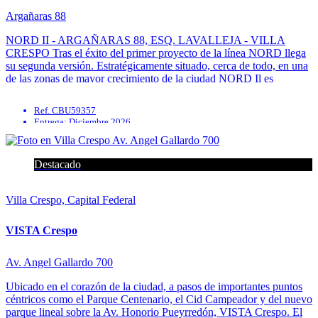
Argañaras 88
NORD II - ARGAÑARAS 88, ESQ. LAVALLEJA - VILLA
CRESPO Tras el éxito del primer proyecto de la línea NORD llega
su segunda versión. Estratégicamente situado, cerca de todo, en una
de las zonas de mayor crecimiento de la ciudad NORD Il es
exactamente lo que estabas buscando. Versatilidad, diseño ...
Ref. CBU59357
Entrega: Diciembre 2026
Parrilla
Solarium
Preinstalación de aire acondicionado
Destacado
En construcción
Villa Crespo, Capital Federal
VISTA Crespo
Av. Angel Gallardo 700
Ubicado en el corazón de la ciudad, a pasos de importantes puntos
céntricos como el Parque Centenario, el Cid Campeador y del nuevo
parque lineal sobre la Av. Honorio Pueyrredón, VISTA Crespo. El