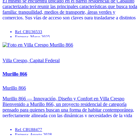
El mismo se encuentra ubicado en el barrio residencial de Caballito
caracterizado por reunir las principales características que busca toda
familia: tranquilidad, medios de transporte, áreas verdes y
comercios. Sus vías de acceso son claves para trasladarse a distintos
puntos de la ciudad mediante transportes público. El proyecto se
encuentra ...
Ref. CBU36533
Entrega: Mayo 2025
Parrilla
Quincho
Solarium
Apto mascotas
Villa Crespo, Capital Federal
Murillo 866
Murillo 866
Murillo 866 — Innovación, Diseño y Confort en Villa Crespo
Bienvenido a Murillo 866, un proyecto residencial de categoría
pensado para quienes buscan una forma de habitar contemporánea,
perfectamente alineada con las dinámicas y necesidades de la vida
urbana actual. Ubicado en el corazón de Villa Crespo, este
desarrollo combina ...
Ref. CBU88477
Entrega: Agosto 2028
Solarium