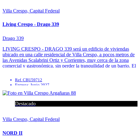
Villa Crespo, Capital Federal
Living Crespo - Drago 339
Drago 339
LIVING CRESPO - DRAGO 339 será un edificio de viviendas
ubicado en una calle residencial de Villa Crespo, a pocos metros de
las Avenidas Scalabrini Ortiz y Corrientes, muy cerca de la zona
comercial y gastronómica, sin perder la tranquilidad de un barrio. El
edificio contará con un total de ...
Ref. CBU59712
Entrega: Junio 2027
Calefacción
Parrilla
Solarium
Destacado
SUM
Villa Crespo, Capital Federal
NORD II