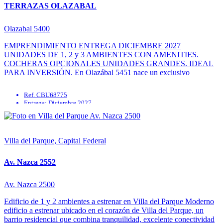
TERRAZAS OLAZABAL
Olazabal 5400
EMPRENDIMIENTO ENTREGA DICIEMBRE 2027
UNIDADES DE 1, 2 y 3 AMBIENTES CON AMENITIES.
COCHERAS OPCIONALES UNIDADES GRANDES. IDEAL
PARA INVERSIÓN. En Olazábal 5451 nace un exclusivo
desarrollo inmobiliario que redefine la vida urbana moderna. Con
diseño contemporáneo, terminaciones de alta calidad y espacios
Ref. CBU68775
pensados para el confort, este edificio ofrece ...
Entrega: Diciembre 2027
Calefacción
Gimnasio
Parrilla
Sauna
Villa del Parque, Capital Federal
Av. Nazca 2552
Av. Nazca 2500
Edificio de 1 y 2 ambientes a estrenar en Villa del Parque Moderno
edificio a estrenar ubicado en el corazón de Villa del Parque, un
barrio residencial que combina tranquilidad, excelente conectividad