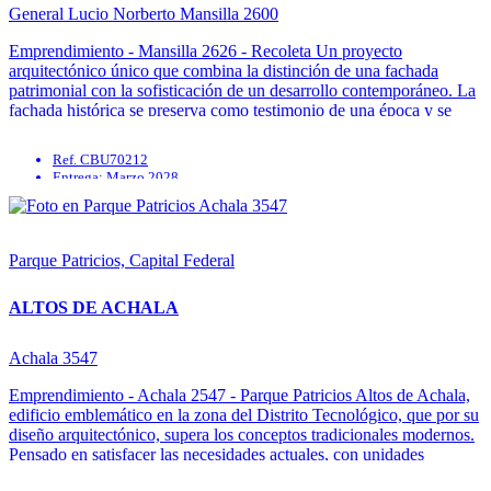
General Lucio Norberto Mansilla 2600
Emprendimiento - Mansilla 2626 - Recoleta Un proyecto
arquitectónico único que combina la distinción de una fachada
patrimonial con la sofisticación de un desarrollo contemporáneo. La
fachada histórica se preserva como testimonio de una época y se
realza como pieza central de un proyecto de vanguardia. Tras ella, se
erige ...
Ref. CBU70212
Entrega: Marzo 2028
Parrilla
Quincho
Solarium
Apto mascotas
Parque Patricios, Capital Federal
ALTOS DE ACHALA
Achala 3547
Emprendimiento - Achala 2547 - Parque Patricios Altos de Achala,
edificio emblemático en la zona del Distrito Tecnológico, que por su
diseño arquitectónico, supera los conceptos tradicionales modernos.
Pensado en satisfacer las necesidades actuales, con unidades
destinadas a viviendas y aptas para uso profesional, permitiendo