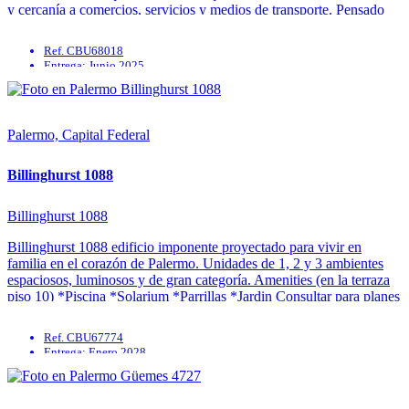
y cercanía a comercios, servicios y medios de transporte. Pensado
para brindar confort y practicidad, el proyecto ofrece ...
Ref. CBU68018
Entrega: Junio 2025
Apto mascotas
Apto profesional
Pileta
Carpintería de aluminio
Palermo, Capital Federal
Billinghurst 1088
Billinghurst 1088
Billinghurst 1088 edificio imponente proyectado para vivir en
familia en el corazón de Palermo. Unidades de 1, 2 y 3 ambientes
espaciosos, luminosos y de gran categoría. Amenities (en la terraza
piso 10) *Piscina *Solarium *Parrillas *Jardin Consultar para planes
de financiación y cuotas. Cocheras disponibles y local comercial en
...
Ref. CBU67774
Entrega: Enero 2028
Aire Acondicionado individual
Calefacción
Parrilla