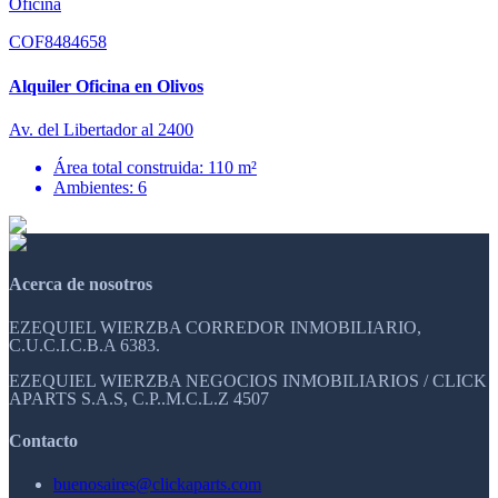
Oficina
COF8484658
Alquiler Oficina en Olivos
Av. del Libertador al 2400
Área total construida: 110 m²
Ambientes: 6
Acerca de nosotros
EZEQUIEL WIERZBA CORREDOR INMOBILIARIO,
C.U.C.I.C.B.A 6383.
EZEQUIEL WIERZBA NEGOCIOS INMOBILIARIOS / CLICK
APARTS S.A.S, C.P..M.C.L.Z 4507
Contacto
buenosaires@clickaparts.com