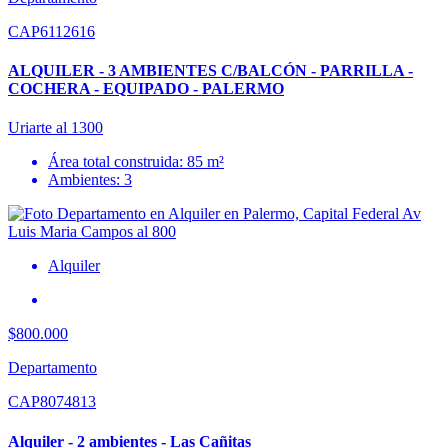
CAP6112616
ALQUILER - 3 AMBIENTES C/BALCÓN - PARRILLA -
COCHERA - EQUIPADO - PALERMO
Uriarte al 1300
Área total construida: 85 m²
Ambientes: 3
Alquiler
$800.000
Departamento
CAP8074813
Alquiler - 2 ambientes - Las Cañitas