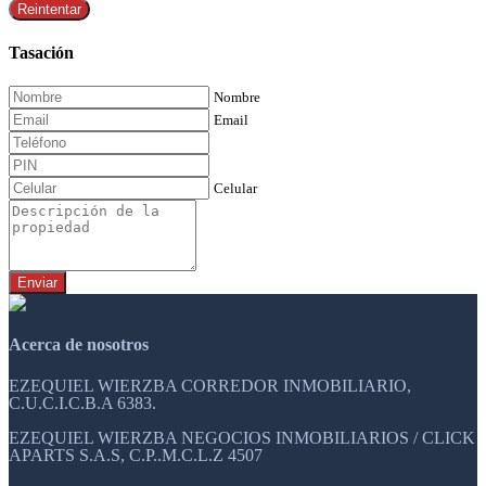
Reintentar
Tasación
Nombre
Email
Celular
Enviar
Acerca de nosotros
EZEQUIEL WIERZBA CORREDOR INMOBILIARIO,
C.U.C.I.C.B.A 6383.
EZEQUIEL WIERZBA NEGOCIOS INMOBILIARIOS / CLICK
APARTS S.A.S, C.P..M.C.L.Z 4507