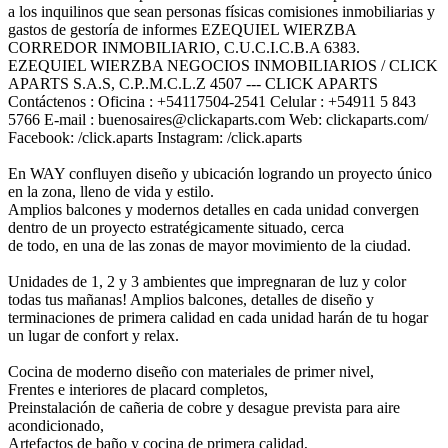
a los inquilinos que sean personas físicas comisiones inmobiliarias y
gastos de gestoría de informes EZEQUIEL WIERZBA
CORREDOR INMOBILIARIO, C.U.C.I.C.B.A 6383.
EZEQUIEL WIERZBA NEGOCIOS INMOBILIARIOS / CLICK
APARTS S.A.S, C.P..M.C.L.Z 4507 --- CLICK APARTS
Contáctenos : Oficina : +54117504-2541 Celular : +54911 5 843
5766 E-mail : buenosaires@clickaparts.com Web: clickaparts.com/
Facebook: /click.aparts Instagram: /click.aparts
En WAY confluyen diseño y ubicación logrando un proyecto único
en la zona, lleno de vida y estilo.
Amplios balcones y modernos detalles en cada unidad convergen
dentro de un proyecto estratégicamente situado, cerca
de todo, en una de las zonas de mayor movimiento de la ciudad.
Unidades de 1, 2 y 3 ambientes que impregnaran de luz y color
todas tus mañanas! Amplios balcones, detalles de diseño y
terminaciones de primera calidad en cada unidad harán de tu hogar
un lugar de confort y relax.
Cocina de moderno diseño con materiales de primer nivel,
Frentes e interiores de placard completos,
Preinstalación de cañeria de cobre y desague prevista para aire
acondicionado,
Artefactos de baño y cocina de primera calidad,