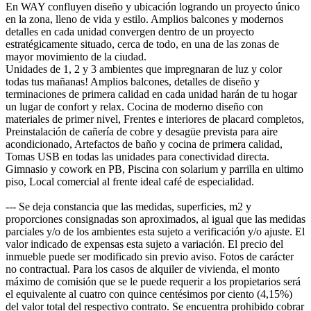
En WAY confluyen diseño y ubicación logrando un proyecto único
en la zona, lleno de vida y estilo. Amplios balcones y modernos
detalles en cada unidad convergen dentro de un proyecto
estratégicamente situado, cerca de todo, en una de las zonas de
mayor movimiento de la ciudad.
Unidades de 1, 2 y 3 ambientes que impregnaran de luz y color
todas tus mañanas! Amplios balcones, detalles de diseño y
terminaciones de primera calidad en cada unidad harán de tu hogar
un lugar de confort y relax. Cocina de moderno diseño con
materiales de primer nivel, Frentes e interiores de placard completos,
Preinstalación de cañería de cobre y desagüe prevista para aire
acondicionado, Artefactos de baño y cocina de primera calidad,
Tomas USB en todas las unidades para conectividad directa.
Gimnasio y cowork en PB, Piscina con solarium y parrilla en ultimo
piso, Local comercial al frente ideal café de especialidad.
--- Se deja constancia que las medidas, superficies, m2 y
proporciones consignadas son aproximados, al igual que las medidas
parciales y/o de los ambientes esta sujeto a verificación y/o ajuste. El
valor indicado de expensas esta sujeto a variación. El precio del
inmueble puede ser modificado sin previo aviso. Fotos de carácter
no contractual. Para los casos de alquiler de vivienda, el monto
máximo de comisión que se le puede requerir a los propietarios será
el equivalente al cuatro con quince centésimos por ciento (4,15%)
del valor total del respectivo contrato. Se encuentra prohibido cobrar