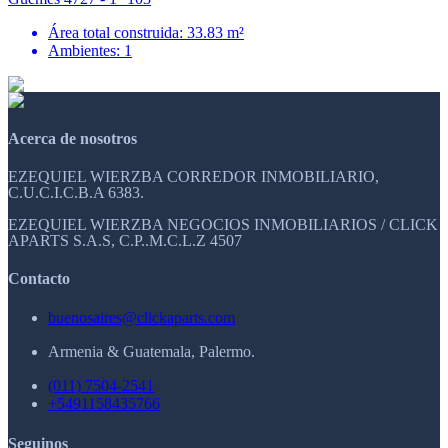
Área total construida: 33.83 m²
Ambientes: 1
Acerca de nosotros
EZEQUIEL WIERZBA CORREDOR INMOBILIARIO,
C.U.C.I.C.B.A 6383.
EZEQUIEL WIERZBA NEGOCIOS INMOBILIARIOS / CLICK
APARTS S.A.S, C.P..M.C.L.Z 4507
Contacto
buenosaires@clickaparts.com
Armenia & Guatemala, Palermo.
(011) 7504-2541
+5491158435766
Seguinos