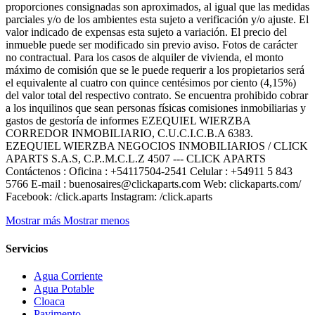
proporciones consignadas son aproximados, al igual que las medidas
parciales y/o de los ambientes esta sujeto a verificación y/o ajuste. El
valor indicado de expensas esta sujeto a variación. El precio del
inmueble puede ser modificado sin previo aviso. Fotos de carácter
no contractual. Para los casos de alquiler de vivienda, el monto
máximo de comisión que se le puede requerir a los propietarios será
el equivalente al cuatro con quince centésimos por ciento (4,15%)
del valor total del respectivo contrato. Se encuentra prohibido cobrar
a los inquilinos que sean personas físicas comisiones inmobiliarias y
gastos de gestoría de informes EZEQUIEL WIERZBA
CORREDOR INMOBILIARIO, C.U.C.I.C.B.A 6383.
EZEQUIEL WIERZBA NEGOCIOS INMOBILIARIOS / CLICK
APARTS S.A.S, C.P..M.C.L.Z 4507 --- CLICK APARTS
Contáctenos : Oficina : +54117504-2541 Celular : +54911 5 843
5766 E-mail : buenosaires@clickaparts.com Web: clickaparts.com/
Facebook: /click.aparts Instagram: /click.aparts
Mostrar más
Mostrar menos
Servicios
Agua Corriente
Agua Potable
Cloaca
Pavimento