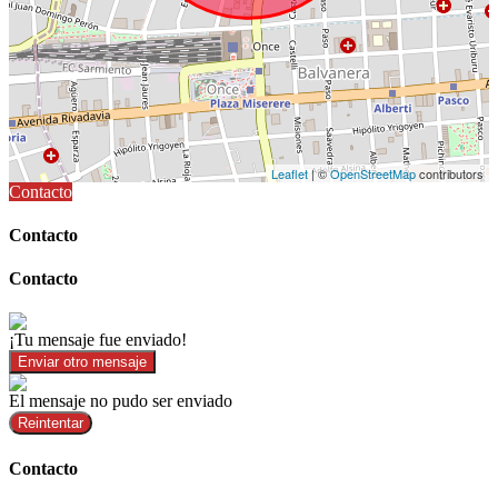
Leaflet
| ©
OpenStreetMap
contributors
Contacto
Contacto
Contacto
¡Tu mensaje fue enviado!
Enviar otro mensaje
El mensaje no pudo ser enviado
Reintentar
Contacto