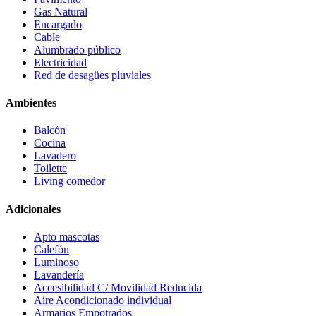
Gas Natural
Encargado
Cable
Alumbrado público
Electricidad
Red de desagües pluviales
Ambientes
Balcón
Cocina
Lavadero
Toilette
Living comedor
Adicionales
Apto mascotas
Calefón
Luminoso
Lavandería
Accesibilidad C/ Movilidad Reducida
Aire Acondicionado individual
Armarios Empotrados