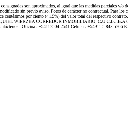
 consignadas son aproximados, al igual que las medidas parciales y/o de 
modificado sin previo aviso. Fotos de carácter no contractual. Para los
nce centésimos por ciento (4,15%) del valor total del respectivo contrat
 informes EZEQUIEL WIERZBA CORREDOR INMOBILIARIO, C.U.C.I.
enos : Oficina : +54117504-2541 Celular : +54911 5 843 5766 E-mai