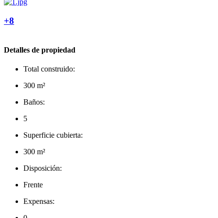
+8
Detalles de propiedad
Total construido:
300 m²
Baños:
5
Superficie cubierta:
300 m²
Disposición:
Frente
Expensas:
0