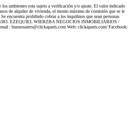
los ambientes esta sujeto a verificación y/o ajuste. El valor indicado
 casos de alquiler de vivienda, el monto máximo de comisión que se le
o. Se encuentra prohibido cobrar a los inquilinos que sean personas
C.B.A 6383. EZEQUIEL WIERZBA NEGOCIOS INMOBILIARIOS /
l : buenosaires@clickaparts.com Web: clickaparts.com/ Facebook: