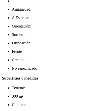
1
Antigüedad:
A Estrenar
Orientación:
Suroeste
Disposición:
Frente
Crédito:
No especificado
Superficies y medidas
Terreno:
300 m²
Cubierta: