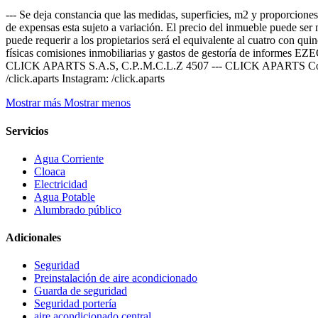
--- Se deja constancia que las medidas, superficies, m2 y proporciones
de expensas esta sujeto a variación. El precio del inmueble puede ser 
puede requerir a los propietarios será el equivalente al cuatro con qui
físicas comisiones inmobiliarias y gastos de gestoría de
CLICK APARTS S.A.S, C.P..M.C.L.Z 4507 --- CLICK APARTS Contáct
/click.aparts Instagram: /click.aparts
Mostrar más
Mostrar menos
Servicios
Agua Corriente
Cloaca
Electricidad
Agua Potable
Alumbrado público
Adicionales
Seguridad
Preinstalación de aire acondicionado
Guarda de seguridad
Seguridad portería
aire acondicionado central