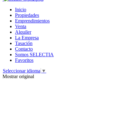
Inicio
Propiedades
Emprendimientos
Venta
Alquiler
La Empresa
Tasación
Contacto
Somos SELECTIA
Favoritos
Seleccionar idioma
▼
Mostrar original