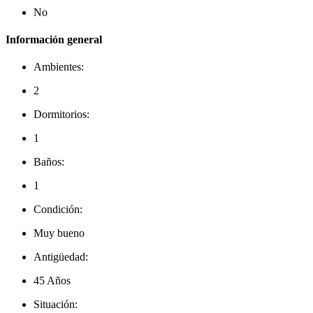
No
Información general
Ambientes:
2
Dormitorios:
1
Baños:
1
Condición:
Muy bueno
Antigüedad:
45 Años
Situación: