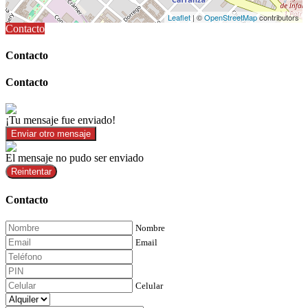
Leaflet
| ©
OpenStreetMap
contributors
Contacto
Contacto
Contacto
¡Tu mensaje fue enviado!
Enviar otro mensaje
El mensaje no pudo ser enviado
Reintentar
Contacto
Nombre
Email
Celular