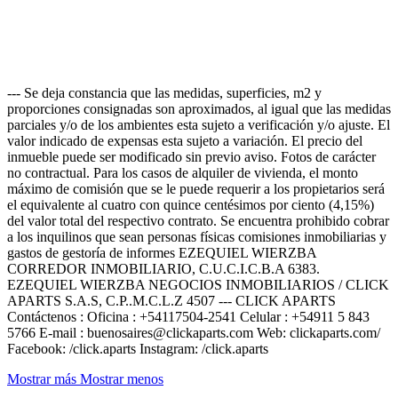
--- Se deja constancia que las medidas, superficies, m2 y
proporciones consignadas son aproximados, al igual que las medidas
parciales y/o de los ambientes esta sujeto a verificación y/o ajuste. El
valor indicado de expensas esta sujeto a variación. El precio del
inmueble puede ser modificado sin previo aviso. Fotos de carácter
no contractual. Para los casos de alquiler de vivienda, el monto
máximo de comisión que se le puede requerir a los propietarios será
el equivalente al cuatro con quince centésimos por ciento (4,15%)
del valor total del respectivo contrato. Se encuentra prohibido cobrar
a los inquilinos que sean personas físicas comisiones inmobiliarias y
gastos de gestoría de informes EZEQUIEL WIERZBA
CORREDOR INMOBILIARIO, C.U.C.I.C.B.A 6383.
EZEQUIEL WIERZBA NEGOCIOS INMOBILIARIOS / CLICK
APARTS S.A.S, C.P..M.C.L.Z 4507 --- CLICK APARTS
Contáctenos : Oficina : +54117504-2541 Celular : +54911 5 843
5766 E-mail : buenosaires@clickaparts.com Web: clickaparts.com/
Facebook: /click.aparts Instagram: /click.aparts
Mostrar más
Mostrar menos