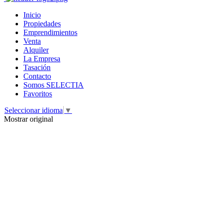
Inicio
Propiedades
Emprendimientos
Venta
Alquiler
La Empresa
Tasación
Contacto
Somos SELECTIA
Favoritos
Seleccionar idioma
▼
Mostrar original