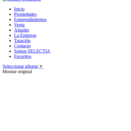
Inicio
Propiedades
Emprendimientos
Venta
Alquiler
La Empresa
Tasación
Contacto
Somos SELECTIA
Favoritos
Seleccionar idioma
▼
Mostrar original