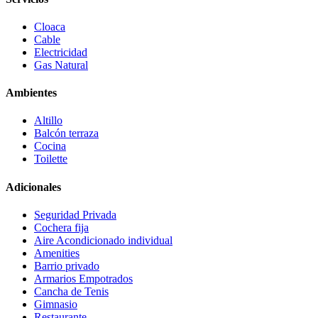
Cloaca
Cable
Electricidad
Gas Natural
Ambientes
Altillo
Balcón terraza
Cocina
Toilette
Adicionales
Seguridad Privada
Cochera fija
Aire Acondicionado individual
Amenities
Barrio privado
Armarios Empotrados
Cancha de Tenis
Gimnasio
Restaurante