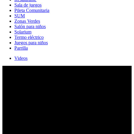
Sala de juegos
Pileta Comunitaria
SUM
Zonas Verdes
Salón para niños
Solarium
Termo eléctrico
Juegos para niños
Parrilla
Videos