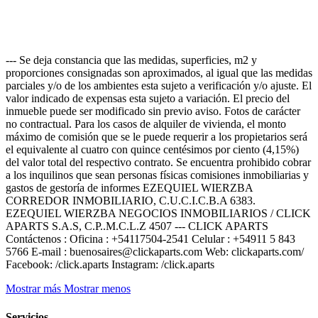
--- Se deja constancia que las medidas, superficies, m2 y
proporciones consignadas son aproximados, al igual que las medidas
parciales y/o de los ambientes esta sujeto a verificación y/o ajuste. El
valor indicado de expensas esta sujeto a variación. El precio del
inmueble puede ser modificado sin previo aviso. Fotos de carácter
no contractual. Para los casos de alquiler de vivienda, el monto
máximo de comisión que se le puede requerir a los propietarios será
el equivalente al cuatro con quince centésimos por ciento (4,15%)
del valor total del respectivo contrato. Se encuentra prohibido cobrar
a los inquilinos que sean personas físicas comisiones inmobiliarias y
gastos de gestoría de informes EZEQUIEL WIERZBA
CORREDOR INMOBILIARIO, C.U.C.I.C.B.A 6383.
EZEQUIEL WIERZBA NEGOCIOS INMOBILIARIOS / CLICK
APARTS S.A.S, C.P..M.C.L.Z 4507 --- CLICK APARTS
Contáctenos : Oficina : +54117504-2541 Celular : +54911 5 843
5766 E-mail : buenosaires@clickaparts.com Web: clickaparts.com/
Facebook: /click.aparts Instagram: /click.aparts
Mostrar más
Mostrar menos
Servicios