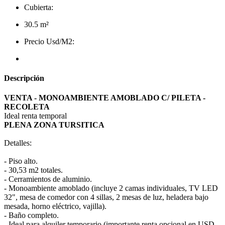
Cubierta:
30.5 m²
Precio Usd/M2:
Descripción
VENTA - MONOAMBIENTE AMOBLADO C/ PILETA -
RECOLETA
Ideal renta temporal
PLENA ZONA TURSITICA
Detalles:
- Piso alto.
- 30,53 m2 totales.
- Cerramientos de aluminio.
- Monoambiente amoblado (incluye 2 camas individuales, TV LED
32", mesa de comedor con 4 sillas, 2 mesas de luz, heladera bajo
mesada, horno eléctrico, vajilla).
- Baño completo.
- Ideal para alquiler temporario (importante renta opcional en USD