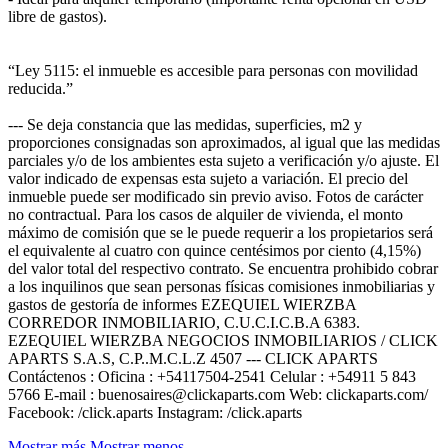
libre de gastos).
“Ley 5115: el inmueble es accesible para personas con movilidad
reducida.”
--- Se deja constancia que las medidas, superficies, m2 y
proporciones consignadas son aproximados, al igual que las medidas
parciales y/o de los ambientes esta sujeto a verificación y/o ajuste. El
valor indicado de expensas esta sujeto a variación. El precio del
inmueble puede ser modificado sin previo aviso. Fotos de carácter
no contractual. Para los casos de alquiler de vivienda, el monto
máximo de comisión que se le puede requerir a los propietarios será
el equivalente al cuatro con quince centésimos por ciento (4,15%)
del valor total del respectivo contrato. Se encuentra prohibido cobrar
a los inquilinos que sean personas físicas comisiones inmobiliarias y
gastos de gestoría de informes EZEQUIEL WIERZBA
CORREDOR INMOBILIARIO, C.U.C.I.C.B.A 6383.
EZEQUIEL WIERZBA NEGOCIOS INMOBILIARIOS / CLICK
APARTS S.A.S, C.P..M.C.L.Z 4507 --- CLICK APARTS
Contáctenos : Oficina : +54117504-2541 Celular : +54911 5 843
5766 E-mail : buenosaires@clickaparts.com Web: clickaparts.com/
Facebook: /click.aparts Instagram: /click.aparts
Mostrar más
Mostrar menos