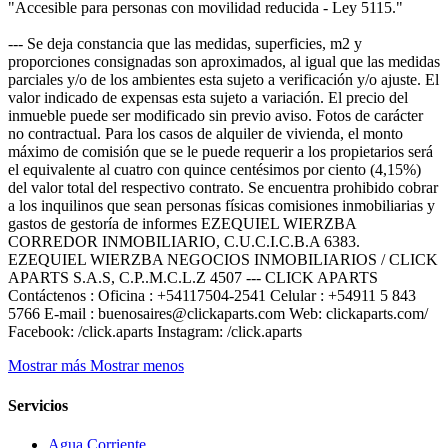
"Accesible para personas con movilidad reducida - Ley 5115."
--- Se deja constancia que las medidas, superficies, m2 y
proporciones consignadas son aproximados, al igual que las medidas
parciales y/o de los ambientes esta sujeto a verificación y/o ajuste. El
valor indicado de expensas esta sujeto a variación. El precio del
inmueble puede ser modificado sin previo aviso. Fotos de carácter
no contractual. Para los casos de alquiler de vivienda, el monto
máximo de comisión que se le puede requerir a los propietarios será
el equivalente al cuatro con quince centésimos por ciento (4,15%)
del valor total del respectivo contrato. Se encuentra prohibido cobrar
a los inquilinos que sean personas físicas comisiones inmobiliarias y
gastos de gestoría de informes EZEQUIEL WIERZBA
CORREDOR INMOBILIARIO, C.U.C.I.C.B.A 6383.
EZEQUIEL WIERZBA NEGOCIOS INMOBILIARIOS / CLICK
APARTS S.A.S, C.P..M.C.L.Z 4507 --- CLICK APARTS
Contáctenos : Oficina : +54117504-2541 Celular : +54911 5 843
5766 E-mail : buenosaires@clickaparts.com Web: clickaparts.com/
Facebook: /click.aparts Instagram: /click.aparts
Mostrar más
Mostrar menos
Servicios
Agua Corriente