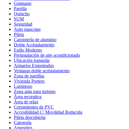
Gimnasio
Parrilla
Quincho
SUM
Seguridad
Apto mascotas
Pileta
Carpintería de aluminio
Doble Acristalamiento
Estilo Moderno
Preinstalación de aire acondicionado
Ubicación tranquila
Armarios Empotrados
Ventanas doble acristalamiento
Zona de parrillas
Vivienda Portero
Luminoso
Zona apta para turismo
Área recreativa
Área de relax
Cerramientos de PVC
Accesibilidad C/ Movilidad Reducida
Pileta descubierta
Categoría
Amenities