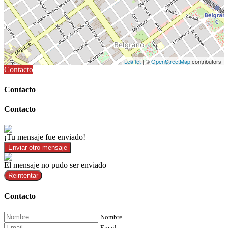
Leaflet
| ©
OpenStreetMap
contributors
Contacto
Contacto
Contacto
¡Tu mensaje fue enviado!
Enviar otro mensaje
El mensaje no pudo ser enviado
Reintentar
Contacto
Nombre
Email