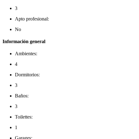
3
Apto profesional:
No
Información general
Ambientes:
4
Dormitorios:
3
Baños:
3
Toilettes:
1
Garages: