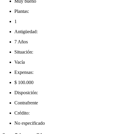
Muy bueno
Plantas:
1
Antigüedad:
7 Años
Situación:
Vacía
Expensas:
$ 100.000
Disposición:
Contrafrente
Crédito:
No especificado