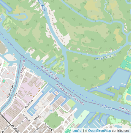
Leaflet
| ©
OpenStreetMap
contributors