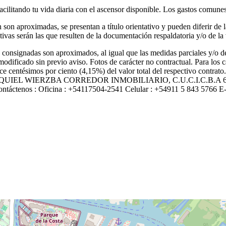
acilitando tu vida diaria con el ascensor disponible. Los gastos comun
son aproximadas, se presentan a título orientativo y pueden diferir de 
as serán las que resulten de la documentación respaldatoria y/o de la ve
 consignadas son aproximados, al igual que las medidas parciales y/o de 
modificado sin previo aviso. Fotos de carácter no contractual. Para los
nce centésimos por ciento (4,15%) del valor total del respectivo contrat
 informes EZEQUIEL WIERZBA CORREDOR INMOBILIARIO, C.U.C.I.
enos : Oficina : +54117504-2541 Celular : +54911 5 843 5766 E-mai