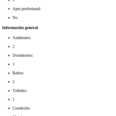
Apto profesional:
No
Información general
Ambientes:
2
Dormitorios:
1
Baños:
2
Toilettes:
1
Condición: