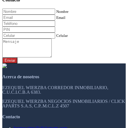
Nombre
Email
Celular
Enviar
Acerca de nosotros
EZEQUIEL WIERZBA CORREDOR INMOBILIARIO,
C.U.C.I.C.B.A 6383.
EZEQUIEL WIERZBA NEGOCIOS INMOBILIARIOS / CLICK
APARTS S.A.S, C.P..M.C.L.Z 4507
Contacto
buenosaires@clickaparts.com