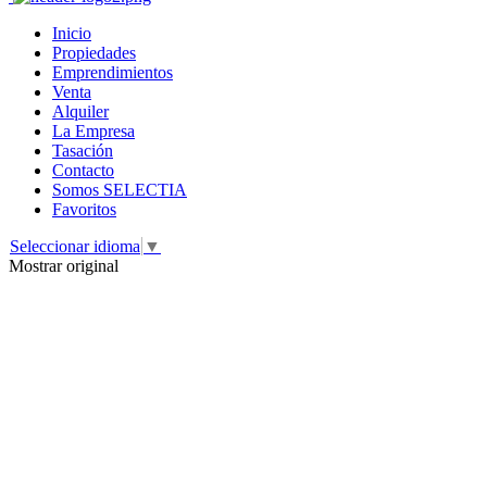
Inicio
Propiedades
Emprendimientos
Venta
Alquiler
La Empresa
Tasación
Contacto
Somos SELECTIA
Favoritos
Seleccionar idioma
▼
Mostrar original