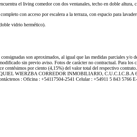
encuentra el living comedor con dos ventanales, techo en doble altura, c
ompleto con acceso por escalera a la terraza, con espacio para lavadero
doble vidrio hermético).
 consignadas son aproximados, al igual que las medidas parciales y/o de 
modificado sin previo aviso. Fotos de carácter no contractual. Para los
nce centésimos por ciento (4,15%) del valor total del respectivo contrat
 informes EZEQUIEL WIERZBA CORREDOR INMOBILIARIO, C.U.C.I.
enos : Oficina : +54117504-2541 Celular : +54911 5 843 5766 E-mai