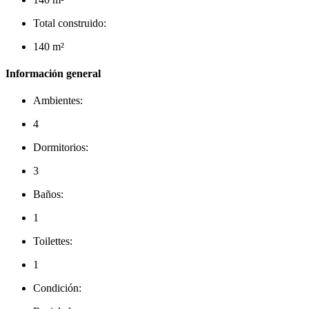
Total construido:
140 m²
Información general
Ambientes:
4
Dormitorios:
3
Baños:
1
Toilettes:
1
Condición: