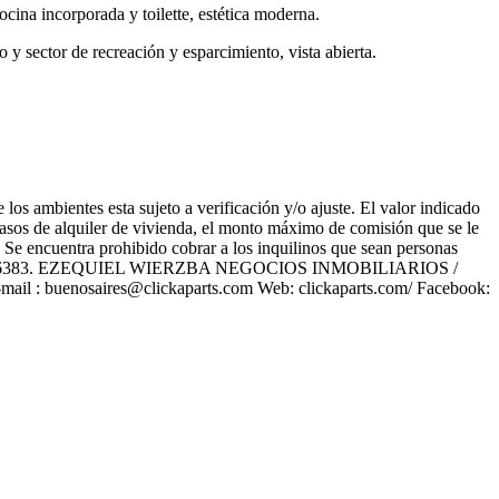
ocina incorporada y toilette, estética moderna.
 y sector de recreación y esparcimiento, vista abierta.
los ambientes esta sujeto a verificación y/o ajuste. El valor indicado
 casos de alquiler de vivienda, el monto máximo de comisión que se le
o. Se encuentra prohibido cobrar a los inquilinos que sean personas
C.B.A 6383. EZEQUIEL WIERZBA NEGOCIOS INMOBILIARIOS /
l : buenosaires@clickaparts.com Web: clickaparts.com/ Facebook: