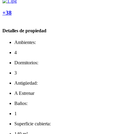
+38
Detalles de propiedad
Ambientes:
4
Dormitorios:
3
Antigüedad:
A Estrenar
Baños:
1
Superficie cubierta:
140 m²