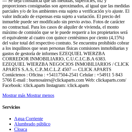
--- Se deja constancia que las medidas, superficies, m2 y
proporciones consignadas son aproximados, al igual que las medidas
parciales y/o de los ambientes esta sujeto a verificación y/o ajuste. El
valor indicado de expensas esta sujeto a variación. El precio del
inmueble puede ser modificado sin previo aviso. Fotos de carácter
no contractual. Para los casos de alquiler de vivienda, el monto
máximo de comisión que se le puede requerir a los propietarios será
el equivalente al cuatro con quince centésimos por ciento (4,15%)
del valor total del respectivo contrato. Se encuentra prohibido cobrar
a los inquilinos que sean personas físicas comisiones inmobiliarias y
gastos de gestoría de informes EZEQUIEL WIERZBA
CORREDOR INMOBILIARIO, C.U.C.I.C.B.A 6383.
EZEQUIEL WIERZBA NEGOCIOS INMOBILIARIOS / CLICK
APARTS S.A.S, C.P..M.C.L.Z 4507 --- CLICK APARTS
Contáctenos : Oficina : +54117504-2541 Celular : +54911 5 843
5766 E-mail : buenosaires@clickaparts.com Web: clickaparts.com/
Facebook: /click.aparts Instagram: /click.aparts
Mostrar más
Mostrar menos
Servicios
Agua Corriente
Alumbrado público
Cloaca