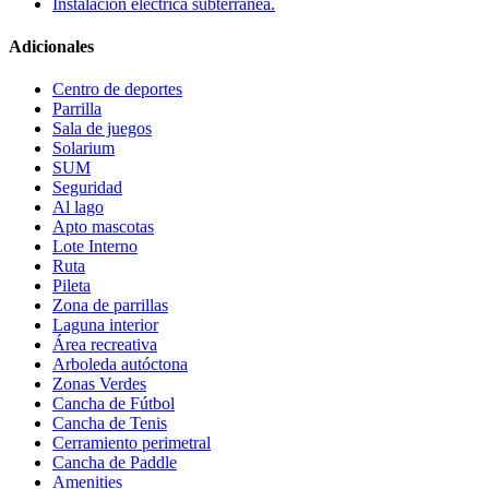
Instalación eléctrica subterránea.
Adicionales
Centro de deportes
Parrilla
Sala de juegos
Solarium
SUM
Seguridad
Al lago
Apto mascotas
Lote Interno
Ruta
Pileta
Zona de parrillas
Laguna interior
Área recreativa
Arboleda autóctona
Zonas Verdes
Cancha de Fútbol
Cancha de Tenis
Cerramiento perimetral
Cancha de Paddle
Amenities