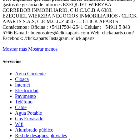
gastos de gestoría de informes EZEQUIEL WIERZBA
CORREDOR INMOBILIARIO, C.U.C.I.C.B.A 6383.
EZEQUIEL WIERZBA NEGOCIOS INMOBILIARIOS / CLICK
APARTS S.A.S, C.P..M.C.L.Z 4507 --- CLICK APARTS
Contáctenos : Oficina : +54117504-2541 Celular : +54911 5 843
5766 E-mail : buenosaires@clickaparts.com Web: clickaparts.com/
Facebook: /click.aparts Instagram: /click.aparts
Mostrar más
Mostrar menos
Servicios
Agua Corriente
Cloaca
Internet
Electricidad
Pavimento
Teléfono
Cable
Agua Potable
Gas Envasado
Wifi
Alumbrado público
Red de desagües pluviales