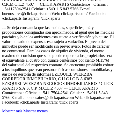
C.P..M.C.L.Z 4507 --- CLICK APARTS Contáctenos : Oficina :
+54117504-2541 Celular : +54911 5 843 5766 E-mail :
buenosaires@clickaparts.com Web: clickaparts.com/ Facebook:
/click.aparts Instagram: /click.aparts
--- Se deja constancia que las medidas, superficies, m2 y
proporciones consignadas son aproximados, al igual que las medidas
parciales y/o de los ambientes esta sujeto a verificación y/o ajuste. El
valor indicado de expensas esta sujeto a variación. El precio del
inmueble puede ser modificado sin previo aviso. Fotos de carácter
no contractual. Para los casos de alquiler de vivienda, el monto
máximo de comisión que se le puede requerir a los propietarios será
el equivalente al cuatro con quince centésimos por ciento (4,15%)
del valor total del respectivo contrato. Se encuentra prohibido cobrar
a los inquilinos que sean personas físicas comisiones inmobiliarias y
gastos de gestoría de informes EZEQUIEL WIERZBA
CORREDOR INMOBILIARIO, C.U.C.I.C.B.A 6383.
EZEQUIEL WIERZBA NEGOCIOS INMOBILIARIOS / CLICK
APARTS S.A.S, C.P..M.C.L.Z 4507 --- CLICK APARTS
Contáctenos : Oficina : +54117504-2541 Celular : +54911 5 843
5766 E-mail : buenosaires@clickaparts.com Web: clickaparts.com/
Facebook: /click.aparts Instagram: /click.aparts
Mostrar más
Mostrar menos