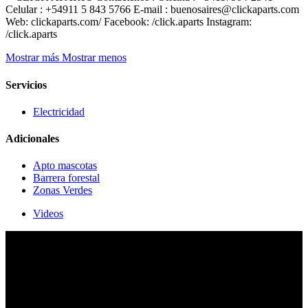
Celular : +54911 5 843 5766 E-mail : buenosaires@clickaparts.com
Web: clickaparts.com/ Facebook: /click.aparts Instagram:
/click.aparts
Mostrar más
Mostrar menos
Servicios
Electricidad
Adicionales
Apto mascotas
Barrera forestal
Zonas Verdes
Videos