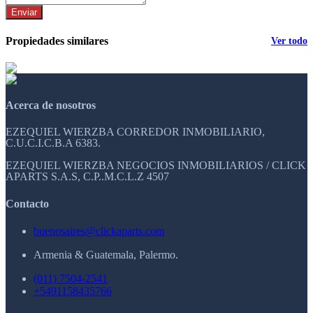
Enviar
Propiedades similares
Ver todo
Acerca de nosotros
EZEQUIEL WIERZBA CORREDOR INMOBILIARIO,
C.U.C.I.C.B.A 6383.
EZEQUIEL WIERZBA NEGOCIOS INMOBILIARIOS / CLICK
APARTS S.A.S, C.P..M.C.L.Z 4507
Contacto
buenosaires@clickaparts.com
Armenia & Guatemala, Palermo.
(011) 7504-2541
+5491158435766