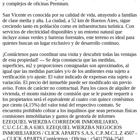
y complejos de oficinas Premium.
San Vicente es conocida por su calidad de vida, atrayendo a familias
de clase media y alta. La ciudad, a 52 km de Buenos Aires, sigue
creciendo tanto en población como en infraestructura turística. Con
servicios de electricidad disponibles y un entorno natural que
incluye zonas verdes y barreras forestales, este terreno es ideal para
quienes buscan un lugar exclusivo y de desarrollo continuo.
¡Contáctenos para coordinar una visita y descubrir todas las ventajas
de esta propiedad! --- Se deja constancia que las medidas,
superficies, m2 y proporciones consignadas son aproximados, al
igual que las medidas parciales y/o de los ambientes esta sujeto a
verificación y/o ajuste. El valor indicado de expensas esta sujeto a
variación. El precio del inmueble puede ser modificado sin previo
aviso. Fotos de carácter no contractual. Para los casos de alquiler de
vivienda, el monto máximo de comisión que se le puede requerir a
los propietarios será el equivalente al cuatro con quince centésimos
por ciento (4,15%) del valor total del respectivo contrato. Se
encuentra prohibido cobrar a los inquilinos que sean personas físicas
comisiones inmobiliarias y gastos de gestoría de informes
EZEQUIEL WIERZBA CORREDOR INMOBILIARIO,
C.U.C.I.C.B.A 6383. EZEQUIEL WIERZBA NEGOCIOS
INMOBILIARIOS / CLICK APARTS S.A.S, C.P..M.C.L.Z 4507 -
-- CLICK APARTS Contáctenos : Oficina : +54117504-2541