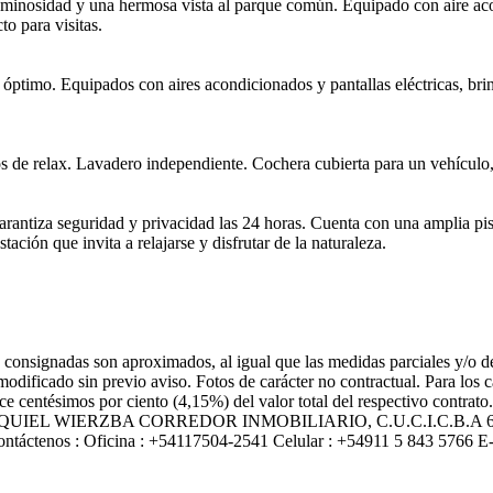
uminosidad y una hermosa vista al parque común. Equipado con aire ac
to para visitas.
 óptimo. Equipados con aires acondicionados y pantallas eléctricas, b
tos de relax. Lavadero independiente. Cochera cubierta para un vehículo
arantiza seguridad y privacidad las 24 horas. Cuenta con una amplia p
ión que invita a relajarse y disfrutar de la naturaleza.
 consignadas son aproximados, al igual que las medidas parciales y/o de 
modificado sin previo aviso. Fotos de carácter no contractual. Para los
nce centésimos por ciento (4,15%) del valor total del respectivo contrat
 informes EZEQUIEL WIERZBA CORREDOR INMOBILIARIO, C.U.C.I.
enos : Oficina : +54117504-2541 Celular : +54911 5 843 5766 E-mai