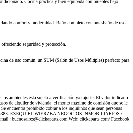
ondicionado. Cocina práctica y bien equipada con muebles bajo
rindando confort y modernidad. Baño completo con ante-baño de uso
, ofreciendo seguridad y protección.
iscina de uso común, un SUM (Salón de Usos Múltiples) perfecto para
los ambientes esta sujeto a verificación y/o ajuste. El valor indicado
 casos de alquiler de vivienda, el monto máximo de comisión que se le
o. Se encuentra prohibido cobrar a los inquilinos que sean personas
C.B.A 6383. EZEQUIEL WIERZBA NEGOCIOS INMOBILIARIOS /
l : buenosaires@clickaparts.com Web: clickaparts.com/ Facebook: