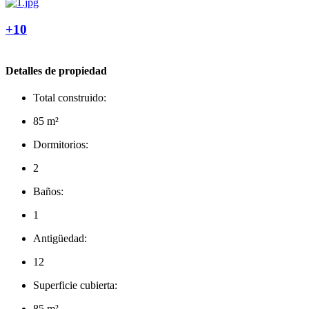
+10
Detalles de propiedad
Total construido:
85 m²
Dormitorios:
2
Baños:
1
Antigüedad:
12
Superficie cubierta:
85 m²