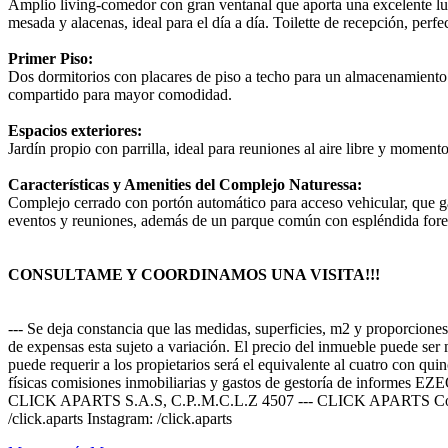
Amplio living-comedor con gran ventanal que aporta una excelente l
mesada y alacenas, ideal para el día a día. Toilette de recepción, perfec
Primer Piso:
Dos dormitorios con placares de piso a techo para un almacenamiento
compartido para mayor comodidad.
Espacios exteriores:
Jardín propio con parrilla, ideal para reuniones al aire libre y momen
Características y Amenities del Complejo Naturessa:
Complejo cerrado con portón automático para acceso vehicular, que g
eventos y reuniones, además de un parque común con espléndida forestac
CONSULTAME Y COORDINAMOS UNA VISITA!!!
--- Se deja constancia que las medidas, superficies, m2 y proporciones
de expensas esta sujeto a variación. El precio del inmueble puede ser 
puede requerir a los propietarios será el equivalente al cuatro con qui
físicas comisiones inmobiliarias y gastos de gestoría de
CLICK APARTS S.A.S, C.P..M.C.L.Z 4507 --- CLICK APARTS Contáct
/click.aparts Instagram: /click.aparts