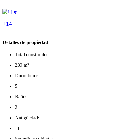
+14
Detalles de propiedad
Total construido:
239 m²
Dormitorios:
5
Baños:
2
Antigüedad:
11
Superficie cubierta: