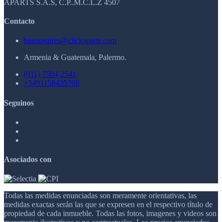
APARTS S.A.S, C.P..M.C.L.Z 4507
Contacto
buenosaires@clickaparts.com
Armenia & Guatemala, Palermo.
(011) 7504-2541
+5491158435766
Seguinos
Asociados con
Todas las medidas enunciadas son meramente orientativas, las
medidas exactas serán las que se expresen en el respectivo título de
propiedad de cada inmueble. Todas las fotos, imagenes y videos son