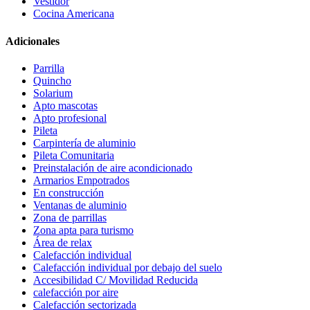
Vestidor
Cocina Americana
Adicionales
Parrilla
Quincho
Solarium
Apto mascotas
Apto profesional
Pileta
Carpintería de aluminio
Pileta Comunitaria
Preinstalación de aire acondicionado
Armarios Empotrados
En construcción
Ventanas de aluminio
Zona de parrillas
Zona apta para turismo
Área de relax
Calefacción individual
Calefacción individual por debajo del suelo
Accesibilidad C/ Movilidad Reducida
calefacción por aire
Calefacción sectorizada