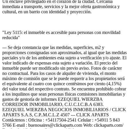
Un enclave privilegiado en el corazón de la ciudad. Cercanía
inmediata a transporte, servicios y la mejor oferta gastronómica y
cultural, en un barrio con identidad y proyección.
"Ley 5115: el inmueble es accesible para personas con movilidad
reducida"
--- Se deja constancia que las medidas, superficies, m2 y
proporciones consignadas son aproximados, al igual que las medidas
parciales y/o de los ambientes esta sujeto a verificación y/o ajuste. El
valor indicado de expensas esta sujeto a variación. El precio del
inmueble puede ser modificado sin previo aviso. Fotos de carácter
no contractual. Para los casos de alquiler de vivienda, el monto
máximo de comisión que se le puede requerir a los propietarios será
el equivalente al cuatro con quince centésimos por ciento (4,15%)
del valor total del respectivo contrato. Se encuentra prohibido cobrar
a los inquilinos que sean personas físicas comisiones inmobiliarias y
gastos de gestoría de informes EZEQUIEL WIERZBA
CORREDOR INMOBILIARIO, C.U.C.I.C.B.A 6383.
EZEQUIEL WIERZBA NEGOCIOS INMOBILIARIOS / CLICK
APARTS S.A.S, C.P..M.C.L.Z 4507 --- CLICK APARTS
Contáctenos : Oficina : +54117504-2541 Celular : +54911 5 843
5766 E-mail : buenosaires@clickaparts.com Web: clickaparts.com/