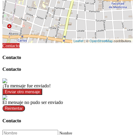
Leaflet
| ©
OpenStreetMap
contributors
Contacto
Contacto
Contacto
¡Tu mensaje fue enviado!
Enviar otro mensaje
El mensaje no pudo ser enviado
Reintentar
Contacto
Nombre