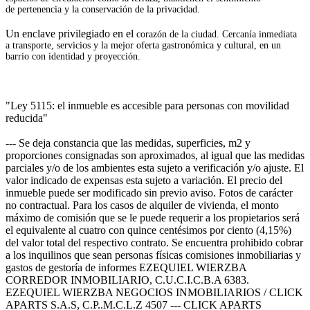
de
pertenencia y la conservación
de la privacidad.
Un enclave privilegiado en el
corazón de la ciudad.
Cercanía inmediata
a
transporte, servicios y la mejor
oferta gastronómica y cultural,
en un
barrio con identidad y
proyección.
"Ley 5115: el inmueble es accesible para personas con movilidad
reducida"
--- Se deja constancia que las medidas, superficies, m2 y
proporciones consignadas son aproximados, al igual que las medidas
parciales y/o de los ambientes esta sujeto a verificación y/o ajuste. El
valor indicado de expensas esta sujeto a variación. El precio del
inmueble puede ser modificado sin previo aviso. Fotos de carácter
no contractual. Para los casos de alquiler de vivienda, el monto
máximo de comisión que se le puede requerir a los propietarios será
el equivalente al cuatro con quince centésimos por ciento (4,15%)
del valor total del respectivo contrato. Se encuentra prohibido cobrar
a los inquilinos que sean personas físicas comisiones inmobiliarias y
gastos de gestoría de informes EZEQUIEL WIERZBA
CORREDOR INMOBILIARIO, C.U.C.I.C.B.A 6383.
EZEQUIEL WIERZBA NEGOCIOS INMOBILIARIOS / CLICK
APARTS S.A.S, C.P..M.C.L.Z 4507 --- CLICK APARTS