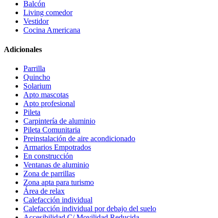
Balcón
Living comedor
Vestidor
Cocina Americana
Adicionales
Parrilla
Quincho
Solarium
Apto mascotas
Apto profesional
Pileta
Carpintería de aluminio
Pileta Comunitaria
Preinstalación de aire acondicionado
Armarios Empotrados
En construcción
Ventanas de aluminio
Zona de parrillas
Zona apta para turismo
Área de relax
Calefacción individual
Calefacción individual por debajo del suelo
Accesibilidad C/ Movilidad Reducida