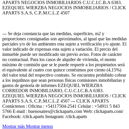
APARTS NEGOCIOS INMOBILIARIOS C.U.C.I.C.B.A 6383.
EZEQUIEL WIERZBA NEGOCIOS INMOBILIARIOS / CLICK
APARTS S.A.S, C.P..M.C.L.Z 4507
--- Se deja constancia que las medidas, superficies, m2 y
proporciones consignadas son aproximados, al igual que las medidas
parciales y/o de los ambientes esta sujeto a verificación y/o ajuste. El
valor indicado de expensas esta sujeto a variación. El precio del
inmueble puede ser modificado sin previo aviso. Fotos de carácter
no contractual. Para los casos de alquiler de vivienda, el monto
máximo de comisión que se le puede requerir a los propietarios será
el equivalente al cuatro con quince centésimos por ciento (4,15%)
del valor total del respectivo contrato. Se encuentra prohibido cobrar
a los inquilinos que sean personas físicas comisiones inmobiliarias y
gastos de gestoría de informes EZEQUIEL WIERZBA
CORREDOR INMOBILIARIO, C.U.C.I.C.B.A 6383.
EZEQUIEL WIERZBA NEGOCIOS INMOBILIARIOS / CLICK
APARTS S.A.S, C.P..M.C.L.Z 4507 --- CLICK APARTS
Contáctenos : Oficina : +54117504-2541 Celular : +54911 5 843
5766 E-mail : buenosaires@clickaparts.com Web: clickaparts.com/
Facebook: /click.aparts Instagram: /click.aparts
Mostrar más
Mostrar menos