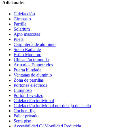
Adicionales
Calefacción
Gimnasio
Parrilla
Solarium
Apto mascotas
Pileta
Carpintería de aluminio
Suelo Radiante
Estilo Moderno
Ubicación tranquila
Armarios Empotrados
Puerta blindada
Ventanas de aluminio
Zona de parrillas
Portones eléctricos
Luminoso
Portón Levadizo
Calefacción individual
Calefacción individual por debajo del suelo
Cochera fija
Palier privado
Semi piso
Accesibilidad C/ Movilidad Reducida