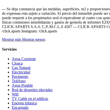
--- Se deja constancia que las medidas, superficies, m2 y proporciones
de expensas esta sujeto a variación. El precio del inmueble puede ser 
puede requerir a los propietarios será el equivalente al cuatro con qui
físicas comisiones inmobiliarias y gastos de gestoría de
CLICK APARTS S.A.S, C.P..M.C.L.Z 4507 --- CLICK APARTS Contáct
/click.aparts Instagram: /click.aparts
Mostrar más
Mostrar menos
Servicios
Agua Corriente
Cloaca
Gas Natural
Electricidad
Pavimento
Teléfono
Agua Potable
Red de desagües pluviales
Wifi
TV Cable en el edificio
Energia trifasica
Encargado