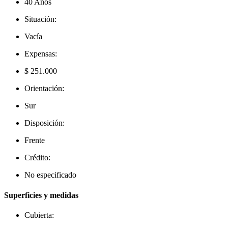
40 Años
Situación:
Vacía
Expensas:
$ 251.000
Orientación:
Sur
Disposición:
Frente
Crédito:
No especificado
Superficies y medidas
Cubierta: