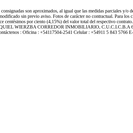
 consignadas son aproximados, al igual que las medidas parciales y/o de 
modificado sin previo aviso. Fotos de carácter no contractual. Para los
nce centésimos por ciento (4,15%) del valor total del respectivo contrat
 informes EZEQUIEL WIERZBA CORREDOR INMOBILIARIO, C.U.C.I.
enos : Oficina : +54117504-2541 Celular : +54911 5 843 5766 E-mai