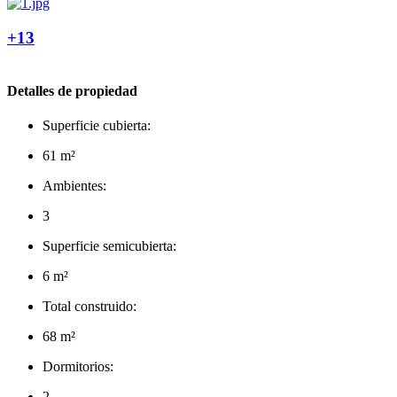
+13
Detalles de propiedad
Superficie cubierta:
61 m²
Ambientes:
3
Superficie semicubierta:
6 m²
Total construido:
68 m²
Dormitorios:
2