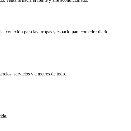
, ventana hacia el frente y aire acondicionado.
a, conexión para lavarropas y espacio para comedor diario.
rcios, servicios y a metros de todo.
ida.