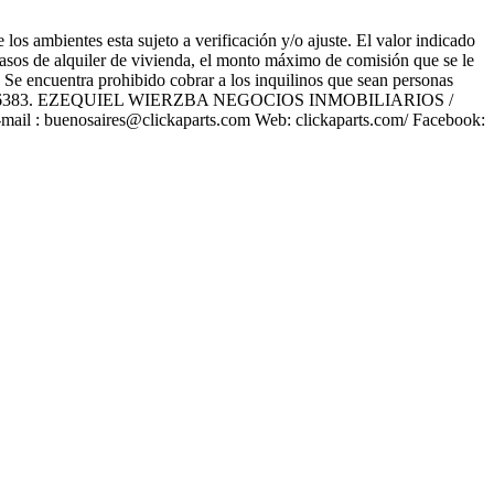
los ambientes esta sujeto a verificación y/o ajuste. El valor indicado
 casos de alquiler de vivienda, el monto máximo de comisión que se le
o. Se encuentra prohibido cobrar a los inquilinos que sean personas
C.B.A 6383. EZEQUIEL WIERZBA NEGOCIOS INMOBILIARIOS /
l : buenosaires@clickaparts.com Web: clickaparts.com/ Facebook: