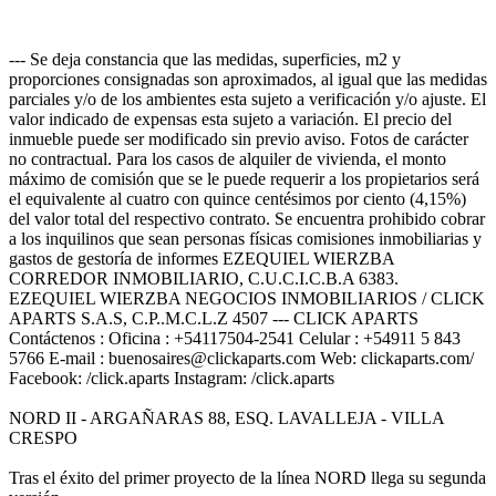
--- Se deja constancia que las medidas, superficies, m2 y
proporciones consignadas son aproximados, al igual que las medidas
parciales y/o de los ambientes esta sujeto a verificación y/o ajuste. El
valor indicado de expensas esta sujeto a variación. El precio del
inmueble puede ser modificado sin previo aviso. Fotos de carácter
no contractual. Para los casos de alquiler de vivienda, el monto
máximo de comisión que se le puede requerir a los propietarios será
el equivalente al cuatro con quince centésimos por ciento (4,15%)
del valor total del respectivo contrato. Se encuentra prohibido cobrar
a los inquilinos que sean personas físicas comisiones inmobiliarias y
gastos de gestoría de informes EZEQUIEL WIERZBA
CORREDOR INMOBILIARIO, C.U.C.I.C.B.A 6383.
EZEQUIEL WIERZBA NEGOCIOS INMOBILIARIOS / CLICK
APARTS S.A.S, C.P..M.C.L.Z 4507 --- CLICK APARTS
Contáctenos : Oficina : +54117504-2541 Celular : +54911 5 843
5766 E-mail : buenosaires@clickaparts.com Web: clickaparts.com/
Facebook: /click.aparts Instagram: /click.aparts
NORD II - ARGAÑARAS 88, ESQ. LAVALLEJA - VILLA
CRESPO
Tras el éxito del primer proyecto de la línea NORD llega su segunda