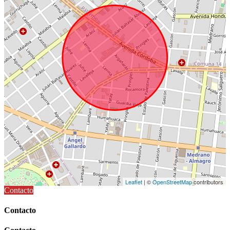
Leaflet
| ©
OpenStreetMap
contributors
Contacto
Contacto