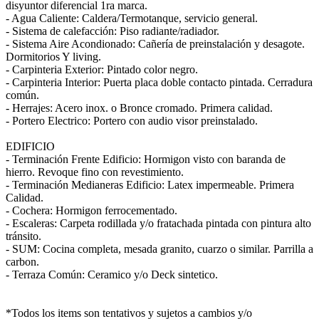
disyuntor diferencial 1ra marca.
- Agua Caliente: Caldera/Termotanque, servicio general.
- Sistema de calefacción: Piso radiante/radiador.
- Sistema Aire Acondionado: Cañería de preinstalación y desagote.
Dormitorios Y living.
- Carpinteria Exterior: Pintado color negro.
- Carpinteria Interior: Puerta placa doble contacto pintada. Cerradura
común.
- Herrajes: Acero inox. o Bronce cromado. Primera calidad.
- Portero Electrico: Portero con audio visor preinstalado.
EDIFICIO
- Terminación Frente Edificio: Hormigon visto con baranda de
hierro. Revoque fino con revestimiento.
- Terminación Medianeras Edificio: Latex impermeable. Primera
Calidad.
- Cochera: Hormigon ferrocementado.
- Escaleras: Carpeta rodillada y/o fratachada pintada con pintura alto
tránsito.
- SUM: Cocina completa, mesada granito, cuarzo o similar. Parrilla a
carbon.
- Terraza Común: Ceramico y/o Deck sintetico.
*Todos los items son tentativos y sujetos a cambios y/o