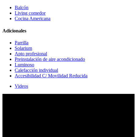
Balcón
Living comedor
Cocina Americana
Adicionales
Parrilla
Solarium
Apto profesional
Preinstalación de aire acondicionado
Luminoso
Calefacción individual
Accesibilidad C/ Movilidad Reducida
Videos