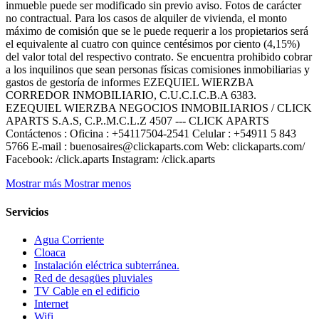
inmueble puede ser modificado sin previo aviso. Fotos de carácter
no contractual. Para los casos de alquiler de vivienda, el monto
máximo de comisión que se le puede requerir a los propietarios será
el equivalente al cuatro con quince centésimos por ciento (4,15%)
del valor total del respectivo contrato. Se encuentra prohibido cobrar
a los inquilinos que sean personas físicas comisiones inmobiliarias y
gastos de gestoría de informes EZEQUIEL WIERZBA
CORREDOR INMOBILIARIO, C.U.C.I.C.B.A 6383.
EZEQUIEL WIERZBA NEGOCIOS INMOBILIARIOS / CLICK
APARTS S.A.S, C.P..M.C.L.Z 4507 --- CLICK APARTS
Contáctenos : Oficina : +54117504-2541 Celular : +54911 5 843
5766 E-mail : buenosaires@clickaparts.com Web: clickaparts.com/
Facebook: /click.aparts Instagram: /click.aparts
Mostrar más
Mostrar menos
Servicios
Agua Corriente
Cloaca
Instalación eléctrica subterránea.
Red de desagües pluviales
TV Cable en el edificio
Internet
Wifi