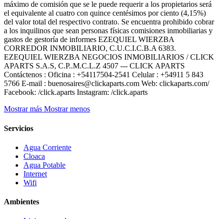
máximo de comisión que se le puede requerir a los propietarios será
el equivalente al cuatro con quince centésimos por ciento (4,15%)
del valor total del respectivo contrato. Se encuentra prohibido cobrar
a los inquilinos que sean personas físicas comisiones inmobiliarias y
gastos de gestoría de informes EZEQUIEL WIERZBA
CORREDOR INMOBILIARIO, C.U.C.I.C.B.A 6383.
EZEQUIEL WIERZBA NEGOCIOS INMOBILIARIOS / CLICK
APARTS S.A.S, C.P..M.C.L.Z 4507 --- CLICK APARTS
Contáctenos : Oficina : +54117504-2541 Celular : +54911 5 843
5766 E-mail : buenosaires@clickaparts.com Web: clickaparts.com/
Facebook: /click.aparts Instagram: /click.aparts
Mostrar más
Mostrar menos
Servicios
Agua Corriente
Cloaca
Agua Potable
Internet
Wifi
Ambientes