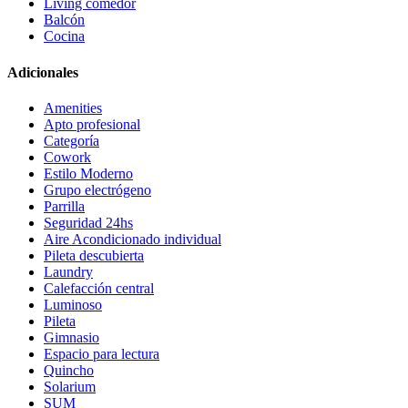
Living comedor
Balcón
Cocina
Adicionales
Amenities
Apto profesional
Categoría
Cowork
Estilo Moderno
Grupo electrógeno
Parrilla
Seguridad 24hs
Aire Acondicionado individual
Pileta descubierta
Laundry
Calefacción central
Luminoso
Pileta
Gimnasio
Espacio para lectura
Quincho
Solarium
SUM