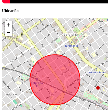
Ubicación
+
−