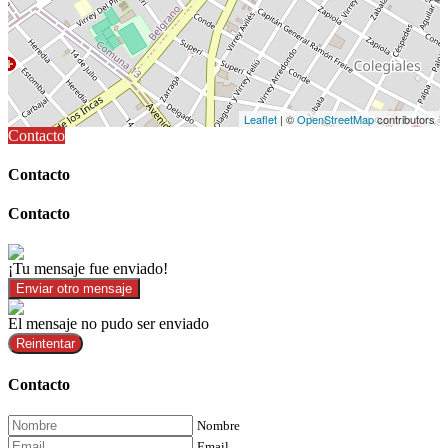
Leaflet
| ©
OpenStreetMap
contributors
Contacto
Contacto
Contacto
¡Tu mensaje fue enviado!
Enviar otro mensaje
El mensaje no pudo ser enviado
Reintentar
Contacto
Nombre
Email