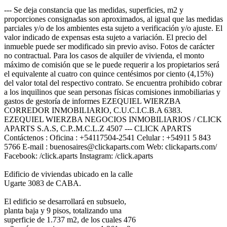
--- Se deja constancia que las medidas, superficies, m2 y
proporciones consignadas son aproximados, al igual que las medidas
parciales y/o de los ambientes esta sujeto a verificación y/o ajuste. El
valor indicado de expensas esta sujeto a variación. El precio del
inmueble puede ser modificado sin previo aviso. Fotos de carácter
no contractual. Para los casos de alquiler de vivienda, el monto
máximo de comisión que se le puede requerir a los propietarios será
el equivalente al cuatro con quince centésimos por ciento (4,15%)
del valor total del respectivo contrato. Se encuentra prohibido cobrar
a los inquilinos que sean personas físicas comisiones inmobiliarias y
gastos de gestoría de informes EZEQUIEL WIERZBA
CORREDOR INMOBILIARIO, C.U.C.I.C.B.A 6383.
EZEQUIEL WIERZBA NEGOCIOS INMOBILIARIOS / CLICK
APARTS S.A.S, C.P..M.C.L.Z 4507 --- CLICK APARTS
Contáctenos : Oficina : +54117504-2541 Celular : +54911 5 843
5766 E-mail : buenosaires@clickaparts.com Web: clickaparts.com/
Facebook: /click.aparts Instagram: /click.aparts
Edificio de viviendas ubicado en la calle
Ugarte 3083 de CABA.
El edificio se desarrollará en subsuelo,
planta baja y 9 pisos, totalizando una
superficie de 1.737 m2, de los cuales 476