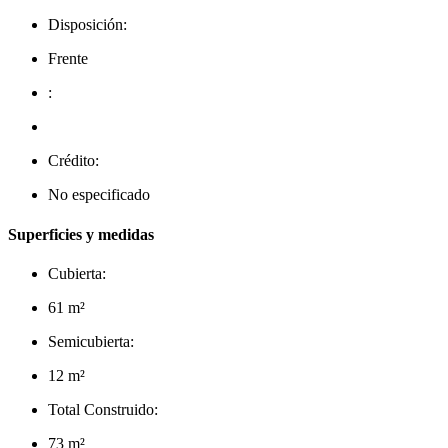
Disposición:
Frente
:
Crédito:
No especificado
Superficies y medidas
Cubierta:
61 m²
Semicubierta:
12 m²
Total Construido:
73 m²