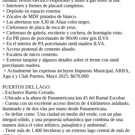
mesada. Horno eléctrico empotrado y anafe a gas sobre la isla.
+ Interiores y frentes de placard completos.
+ Depósito en espacio exterior.
+ Zócalos de MDF pintados de blanco.
+ Las aberturas son A30 de Aluar color negro.
+ Cielorrasos de placa de roca de yeso.
+ Cielorraso de galería, escritorio y cochera, de hormigón visto.
+ En PB pisos de porcelanato de 90x90 color gris ILVA
+ En el interior de PA porcelanato simil madera ILVA.
+ Acceso peatonal de cemento alisado.
+ Escalera de micro cemento.
+ Exterior tarquini y algunos detalles sobre el frente con simil
porcelanato madera.
+ Actualmente las expensas incluyen Impuesto Municipal, ARBA,
Agu a y Club Puertos. Mayo 2025: $670.000
PUERTOS DEL LAGO
- Exclusivo Barrio Cerrado.
- Ubicado a la altura de Panamericana km 45 del Ramal Escobar.
- Cuenta con un excelente acceso directo de 4 kilómetros asfaltado,
iluminado y de dos vías por mano desde Panamericana.
- Se define como ¨Una ciudad en medio del verde, con un plan
integral sólido, y una propuesta urbanística que combina de una
manera única el valor artístico, paisajístico y ambiental¨.
- Tiene más de 1.400 hectáreas y un extenso lago central de más de