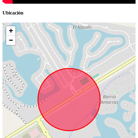
Ubicación
+
−