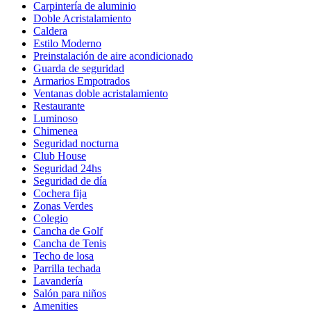
Carpintería de aluminio
Doble Acristalamiento
Caldera
Estilo Moderno
Preinstalación de aire acondicionado
Guarda de seguridad
Armarios Empotrados
Ventanas doble acristalamiento
Restaurante
Luminoso
Chimenea
Seguridad nocturna
Club House
Seguridad 24hs
Seguridad de día
Cochera fija
Zonas Verdes
Colegio
Cancha de Golf
Cancha de Tenis
Techo de losa
Parrilla techada
Lavandería
Salón para niños
Amenities