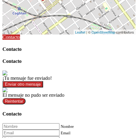
Leaflet
| ©
OpenStreetMap
contributors
Contacto
Contacto
Contacto
¡Tu mensaje fue enviado!
Enviar otro mensaje
El mensaje no pudo ser enviado
Reintentar
Contacto
Nombre
Email