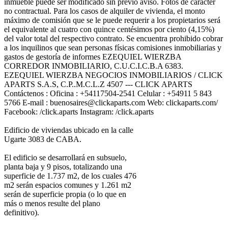
inmueble puede ser modificado sin previo aviso. Fotos de carácter
no contractual. Para los casos de alquiler de vivienda, el monto
máximo de comisión que se le puede requerir a los propietarios será
el equivalente al cuatro con quince centésimos por ciento (4,15%)
del valor total del respectivo contrato. Se encuentra prohibido cobrar
a los inquilinos que sean personas físicas comisiones inmobiliarias y
gastos de gestoría de informes EZEQUIEL WIERZBA
CORREDOR INMOBILIARIO, C.U.C.I.C.B.A 6383.
EZEQUIEL WIERZBA NEGOCIOS INMOBILIARIOS / CLICK
APARTS S.A.S, C.P..M.C.L.Z 4507 --- CLICK APARTS
Contáctenos : Oficina : +54117504-2541 Celular : +54911 5 843
5766 E-mail : buenosaires@clickaparts.com Web: clickaparts.com/
Facebook: /click.aparts Instagram: /click.aparts
Edificio de viviendas ubicado en la calle
Ugarte 3083 de CABA.
El edificio se desarrollará en subsuelo,
planta baja y 9 pisos, totalizando una
superficie de 1.737 m2, de los cuales 476
m2 serán espacios comunes y 1.261 m2
serán de superficie propia (o lo que en
más o menos resulte del plano
definitivo).