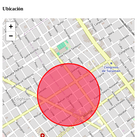
Ubicación
+
−