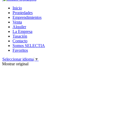
Inicio
Propiedades
Emprendimientos
Venta
Alquiler
La Empresa
Tasación
Contacto
Somos SELECTIA
Favoritos
Seleccionar idioma
▼
Mostrar original