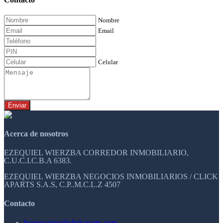
Nombre
Email
Celular
Enviar
Acerca de nosotros
EZEQUIEL WIERZBA CORREDOR INMOBILIARIO,
C.U.C.I.C.B.A 6383.
EZEQUIEL WIERZBA NEGOCIOS INMOBILIARIOS / CLICK
APARTS S.A.S, C.P..M.C.L.Z 4507
Contacto
buenosaires@clickaparts.com