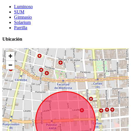
Luminoso
SUM
Gimnasio
Solarium
Parrilla
Ubicación
+
−