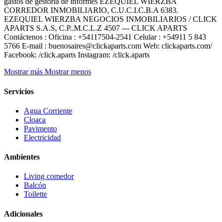
gastos de gestoría de informes EZEQUIEL WIERZBA
CORREDOR INMOBILIARIO, C.U.C.I.C.B.A 6383.
EZEQUIEL WIERZBA NEGOCIOS INMOBILIARIOS / CLICK
APARTS S.A.S, C.P..M.C.L.Z 4507 --- CLICK APARTS
Contáctenos : Oficina : +54117504-2541 Celular : +54911 5 843
5766 E-mail : buenosaires@clickaparts.com Web: clickaparts.com/
Facebook: /click.aparts Instagram: /click.aparts
Mostrar más
Mostrar menos
Servicios
Agua Corriente
Cloaca
Pavimento
Electricidad
Ambientes
Living comedor
Balcón
Toilette
Adicionales