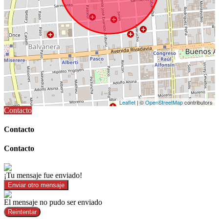
Leaflet
| ©
OpenStreetMap
contributors
Contacto
Contacto
Contacto
¡Tu mensaje fue enviado!
Enviar otro mensaje
El mensaje no pudo ser enviado
Reintentar