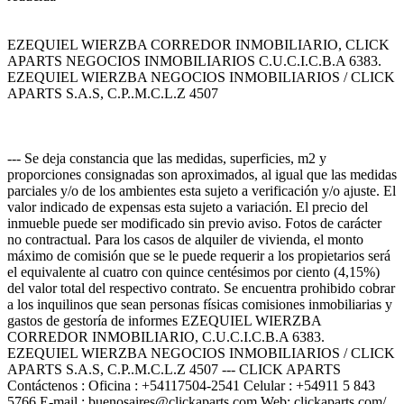
EZEQUIEL WIERZBA CORREDOR INMOBILIARIO, CLICK
APARTS NEGOCIOS INMOBILIARIOS C.U.C.I.C.B.A 6383.
EZEQUIEL WIERZBA NEGOCIOS INMOBILIARIOS / CLICK
APARTS S.A.S, C.P..M.C.L.Z 4507
--- Se deja constancia que las medidas, superficies, m2 y
proporciones consignadas son aproximados, al igual que las medidas
parciales y/o de los ambientes esta sujeto a verificación y/o ajuste. El
valor indicado de expensas esta sujeto a variación. El precio del
inmueble puede ser modificado sin previo aviso. Fotos de carácter
no contractual. Para los casos de alquiler de vivienda, el monto
máximo de comisión que se le puede requerir a los propietarios será
el equivalente al cuatro con quince centésimos por ciento (4,15%)
del valor total del respectivo contrato. Se encuentra prohibido cobrar
a los inquilinos que sean personas físicas comisiones inmobiliarias y
gastos de gestoría de informes EZEQUIEL WIERZBA
CORREDOR INMOBILIARIO, C.U.C.I.C.B.A 6383.
EZEQUIEL WIERZBA NEGOCIOS INMOBILIARIOS / CLICK
APARTS S.A.S, C.P..M.C.L.Z 4507 --- CLICK APARTS
Contáctenos : Oficina : +54117504-2541 Celular : +54911 5 843
5766 E-mail : buenosaires@clickaparts.com Web: clickaparts.com/