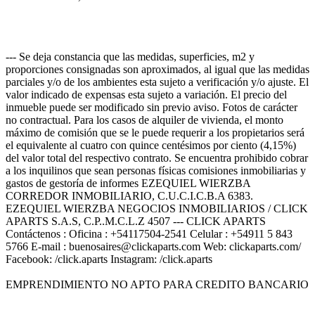
--- Se deja constancia que las medidas, superficies, m2 y
proporciones consignadas son aproximados, al igual que las medidas
parciales y/o de los ambientes esta sujeto a verificación y/o ajuste. El
valor indicado de expensas esta sujeto a variación. El precio del
inmueble puede ser modificado sin previo aviso. Fotos de carácter
no contractual. Para los casos de alquiler de vivienda, el monto
máximo de comisión que se le puede requerir a los propietarios será
el equivalente al cuatro con quince centésimos por ciento (4,15%)
del valor total del respectivo contrato. Se encuentra prohibido cobrar
a los inquilinos que sean personas físicas comisiones inmobiliarias y
gastos de gestoría de informes EZEQUIEL WIERZBA
CORREDOR INMOBILIARIO, C.U.C.I.C.B.A 6383.
EZEQUIEL WIERZBA NEGOCIOS INMOBILIARIOS / CLICK
APARTS S.A.S, C.P..M.C.L.Z 4507 --- CLICK APARTS
Contáctenos : Oficina : +54117504-2541 Celular : +54911 5 843
5766 E-mail : buenosaires@clickaparts.com Web: clickaparts.com/
Facebook: /click.aparts Instagram: /click.aparts
EMPRENDIMIENTO NO APTO PARA CREDITO BANCARIO