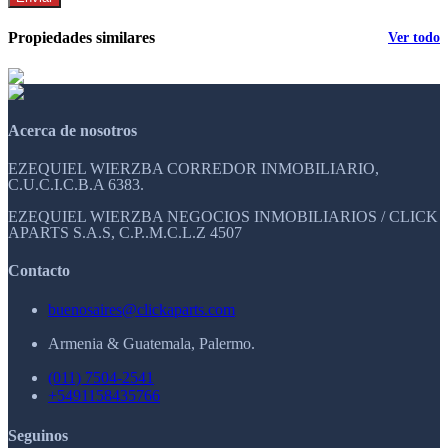
Propiedades similares
Ver todo
Acerca de nosotros
EZEQUIEL WIERZBA CORREDOR INMOBILIARIO,
C.U.C.I.C.B.A 6383.
EZEQUIEL WIERZBA NEGOCIOS INMOBILIARIOS / CLICK
APARTS S.A.S, C.P..M.C.L.Z 4507
Contacto
buenosaires@clickaparts.com
Armenia & Guatemala, Palermo.
(011) 7504-2541
+5491158435766
Seguinos