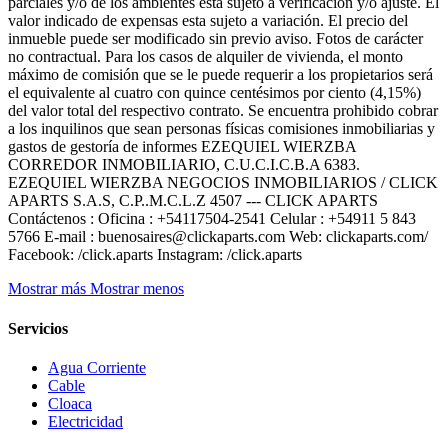
parciales y/o de los ambientes esta sujeto a verificación y/o ajuste. El
valor indicado de expensas esta sujeto a variación. El precio del
inmueble puede ser modificado sin previo aviso. Fotos de carácter
no contractual. Para los casos de alquiler de vivienda, el monto
máximo de comisión que se le puede requerir a los propietarios será
el equivalente al cuatro con quince centésimos por ciento (4,15%)
del valor total del respectivo contrato. Se encuentra prohibido cobrar
a los inquilinos que sean personas físicas comisiones inmobiliarias y
gastos de gestoría de informes EZEQUIEL WIERZBA
CORREDOR INMOBILIARIO, C.U.C.I.C.B.A 6383.
EZEQUIEL WIERZBA NEGOCIOS INMOBILIARIOS / CLICK
APARTS S.A.S, C.P..M.C.L.Z 4507 --- CLICK APARTS
Contáctenos : Oficina : +54117504-2541 Celular : +54911 5 843
5766 E-mail : buenosaires@clickaparts.com Web: clickaparts.com/
Facebook: /click.aparts Instagram: /click.aparts
Mostrar más
Mostrar menos
Servicios
Agua Corriente
Cable
Cloaca
Electricidad