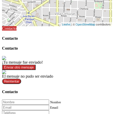
Leaflet
| ©
OpenStreetMap
contributors
Contacto
Contacto
Contacto
¡Tu mensaje fue enviado!
Enviar otro mensaje
El mensaje no pudo ser enviado
Reintentar
Contacto
Nombre
Email