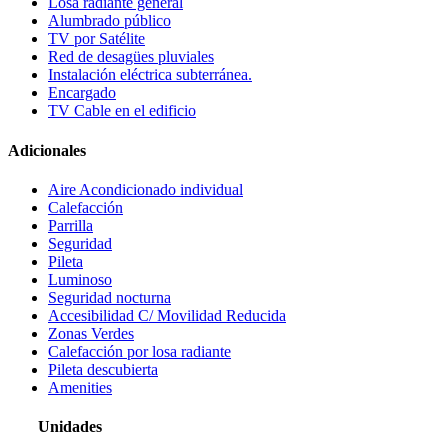
Losa radiante general
Alumbrado público
TV por Satélite
Red de desagües pluviales
Instalación eléctrica subterránea.
Encargado
TV Cable en el edificio
Adicionales
Aire Acondicionado individual
Calefacción
Parrilla
Seguridad
Pileta
Luminoso
Seguridad nocturna
Accesibilidad C/ Movilidad Reducida
Zonas Verdes
Calefacción por losa radiante
Pileta descubierta
Amenities
Unidades