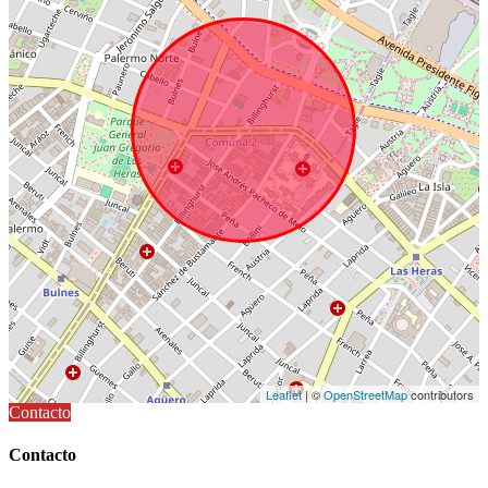
Leaflet
| ©
OpenStreetMap
contributors
Contacto
Contacto