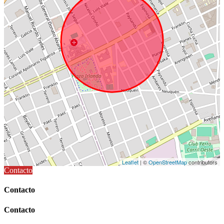
Leaflet
| ©
OpenStreetMap
contributors
Contacto
Contacto
Contacto