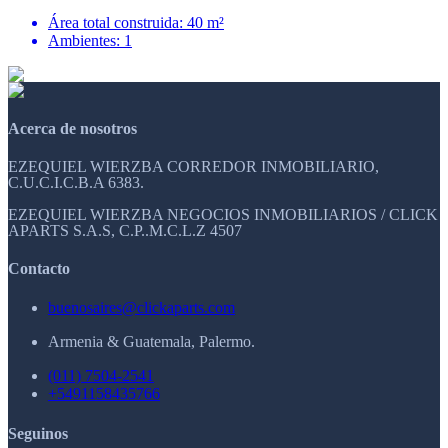
Área total construida: 40 m²
Ambientes: 1
Acerca de nosotros
EZEQUIEL WIERZBA CORREDOR INMOBILIARIO,
C.U.C.I.C.B.A 6383.
EZEQUIEL WIERZBA NEGOCIOS INMOBILIARIOS / CLICK
APARTS S.A.S, C.P..M.C.L.Z 4507
Contacto
buenosaires@clickaparts.com
Armenia & Guatemala, Palermo.
(011) 7504-2541
+5491158435766
Seguinos