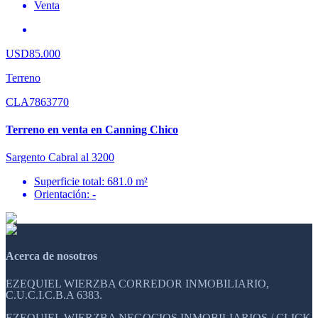
Venta
USD85.000
Terreno
CLA7863770
Terreno en venta en Canning Chico
Sargento Cabral al 3200
Superficie total: 681.0 m²
Orientación: -
Acerca de nosotros
EZEQUIEL WIERZBA CORREDOR INMOBILIARIO,
C.U.C.I.C.B.A 6383.
EZEQUIEL WIERZBA NEGOCIOS INMOBILIARIOS / CLICK