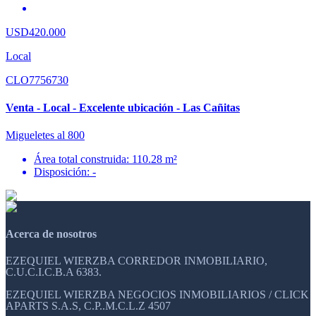
USD420.000
Local
CLO7756730
Venta - Local - Excelente ubicación - Las Cañitas
Migueletes al 800
Área total construida: 110.28 m²
Disposición: -
Acerca de nosotros
EZEQUIEL WIERZBA CORREDOR INMOBILIARIO,
C.U.C.I.C.B.A 6383.
EZEQUIEL WIERZBA NEGOCIOS INMOBILIARIOS / CLICK
APARTS S.A.S, C.P..M.C.L.Z 4507